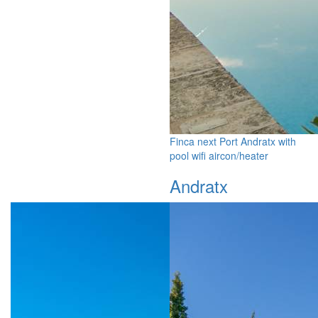
Finca next Port Andratx with
pool wifi aircon/heater
Andratx